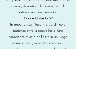
essere, di sentire, di esprimersi e di
relazionarsi con il mondo.
Cosa e Come lo fa?
In quest'ottica, l'incontro tra clinico e
paziente offre la possibilità di fare
esperienza di sé e dell'altro in un luogo
sicuro e non giudicante, creativo e
stimolante in cui poter essere libero di
esplorare, riflettere, sbagliare, apprendere
e cambiare.
In questo spazio creativo, interattivo e
intersoggettivo è possibile comprendere,
ricercare e negoziare significati di
sofferenze, sintomi, bisogni, vissuti,
situazioni; trasformare, creare o espandere
le modalità di esperire i propri stati
corporei, le proprie emozioni, i propri